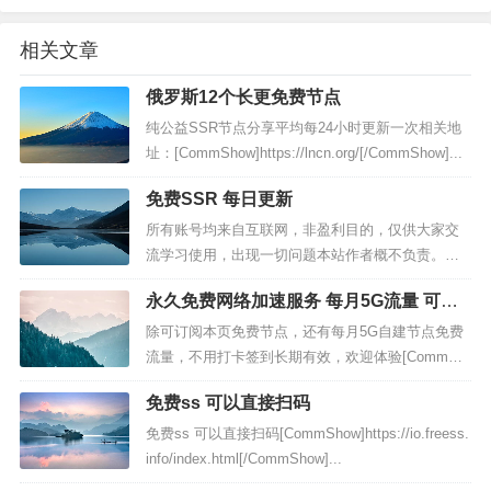
相关文章
俄罗斯12个长更免费节点
纯公益SSR节点分享平均每24小时更新一次相关地
址：[CommShow]https://lncn.org/[/CommShow]...
免费SSR 每日更新
所有账号均来自互联网，非盈利目的，仅供大家交
流学习使用，出现一切问题本站作者概不负责。本
站不提供任何收费服务，不推荐任何收费机场，谢
永久免费网络加速服务 每月5G流量 可做
谢大家的支持。资源存在一定时效性，本站不保证
备用
全部可用，请自行验证后使用。为了保护账号不被
除可订阅本页免费节点，还有每月5G自建节点免费
滥用，请在下方输入计...
流量，不用打卡签到长期有效，欢迎体验[CommSh
ow]bulink.xyz注册（要翻墙）除可订阅本页免费节
免费ss 可以直接扫码
点，还有每月5G自建节点免费流量，不用打卡签到
长期有效，欢迎体验新开bulink镜像站...
免费ss 可以直接扫码[CommShow]https://io.freess.
info/index.html[/CommShow]...