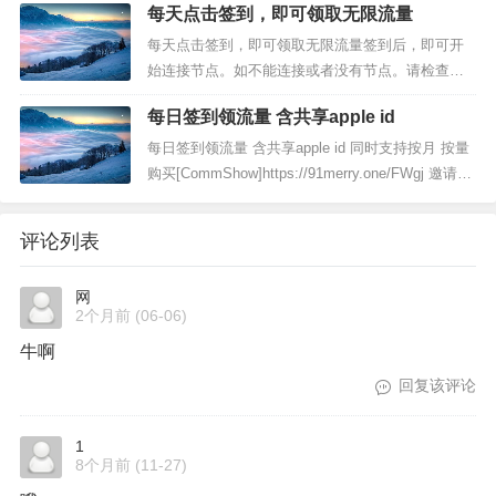
每天点击签到，即可领取无限流量
每天点击签到，即可领取无限流量签到后，即可开
始连接节点。如不能连接或者没有节点。请检查是
否签到无限流量享受20Mbps速率约等于2.5MB/s如
每日签到领流量 含共享apple id
需更高速率，可以前往升级套餐查看详情注册地
址：》》》前往《《《...
每日签到领流量 含共享apple id 同时支持按月 按量
购买[CommShow]https://91merry.one/FWgj 邀请
码：FWgj备用地址：thesixshadow.comhttps://githu
b.com/9...
评论列表
网
2个月前
(06-06)
牛啊
回复该评论
1
8个月前
(11-27)