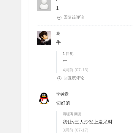
1
回复该评论
我
牛
1
回复:
牛
4周前
(07-13)
回复该评论
李钟意
切好的
呃呃呃 回复:
我让v三人沙发上发呆时
3周前
(07-17)