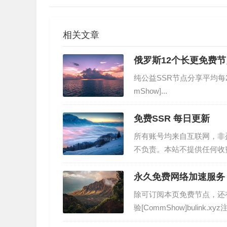
相关文章
俄罗斯12个长更免费节
纯公益SSR节点分享平均每24小时更
mShow]...
免费SSR 每日更新
所有账号均来自互联网，非
不负责。本站不提供任何收
定时效性，本站不保证全部
输入计...
永久免费网络加速服务 
除可订阅本页免费节点，还
验[CommShow]buli
费流量，不用打卡签到长期有效