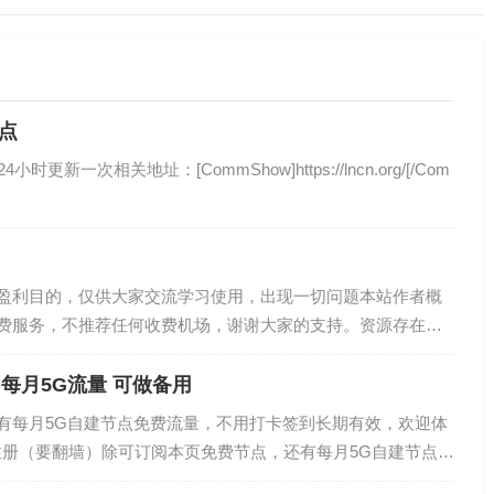
点
新一次相关地址：[CommShow]https://lncn.org/[/Com
盈利目的，仅供大家交流学习使用，出现一切问题本站作者概
费服务，不推荐任何收费机场，谢谢大家的支持。资源存在一
可用，请自行验证后使用。为了保护账号不被滥用，请在下方
每月5G流量 可做备用
有每月5G自建节点免费流量，不用打卡签到长期有效，欢迎体
nk.xyz注册（要翻墙）除可订阅本页免费节点，还有每月5G自建节点免
，欢迎体验新开bulink镜像站...