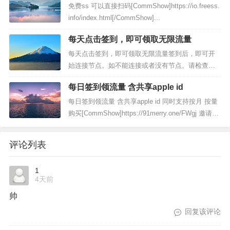
长期有效，欢迎体验新开bulink镜像站...
免费ss 可以直接扫码[CommShow]https://io.freess.
info/index.html[/CommShow]...
每天点击签到，即可领取无限流量
每天点击签到，即可领取无限流量签到后，即可开
始连接节点。如不能连接或者没有节点。请检查是
否签到无限流量享受20Mbps速率约等于2.5MB/s如
每日签到领流量 含共享apple id
需更高速率，可以前往升级套餐查看详情注册地
址：》》》前往《《《...
每日签到领流量 含共享apple id 同时支持按月 按量
购买[CommShow]https://91merry.one/FWgj 邀请
码：FWgj备用地址：thesixshadow.comhttps://githu
b.com/9...
评论列表
1
4天前
帅
回复该评论