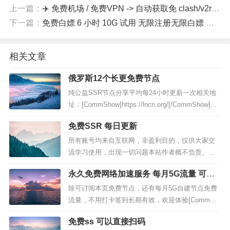
上一篇：
✈️ 免费机场 / 免费VPN -> 自动获取免 clash/v2ray/trojan/sr/ssr 订阅链接，间隔12小时持续更新 | 科学上网 | 翻墙
下一篇：
免费白嫖 6 小时 10G 试用 无限注册无限白嫖 临时使用足够
相关文章
俄罗斯12个长更免费节点
纯公益SSR节点分享平均每24小时更新一次相关地
址：[CommShow]https://lncn.org/[/CommShow]...
免费SSR 每日更新
所有账号均来自互联网，非盈利目的，仅供大家交
流学习使用，出现一切问题本站作者概不负责。本
站不提供任何收费服务，不推荐任何收费机场，谢
永久免费网络加速服务 每月5G流量 可做
谢大家的支持。资源存在一定时效性，本站不保证
备用
全部可用，请自行验证后使用。为了保护账号不被
除可订阅本页免费节点，还有每月5G自建节点免费
滥用，请在下方输入计...
流量，不用打卡签到长期有效，欢迎体验[CommSh
ow]bulink.xyz注册（要翻墙）除可订阅本页免费节
免费ss 可以直接扫码
点，还有每月5G自建节点免费流量，不用打卡签到