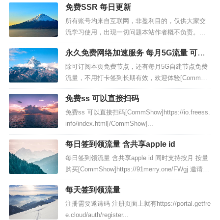
免费SSR 每日更新
所有账号均来自互联网，非盈利目的，仅供大家交
流学习使用，出现一切问题本站作者概不负责。本
站不提供任何收费服务，不推荐任何收费机场，谢
永久免费网络加速服务 每月5G流量 可做
谢大家的支持。资源存在一定时效性，本站不保证
备用
全部可用，请自行验证后使用。为了保护账号不被
除可订阅本页免费节点，还有每月5G自建节点免费
滥用，请在下方输入计...
流量，不用打卡签到长期有效，欢迎体验[CommSh
ow]bulink.xyz注册（要翻墙）除可订阅本页免费节
免费ss 可以直接扫码
点，还有每月5G自建节点免费流量，不用打卡签到
长期有效，欢迎体验新开bulink镜像站...
免费ss 可以直接扫码[CommShow]https://io.freess.
info/index.html[/CommShow]...
每日签到领流量 含共享apple id
每日签到领流量 含共享apple id 同时支持按月 按量
购买[CommShow]https://91merry.one/FWgj 邀请
码：FWgj备用地址：thesixshadow.comhttps://githu
每天签到领流量
b.com/9...
注册需要邀请码 注册页面上就有https://portal.getfre
e.cloud/auth/register...