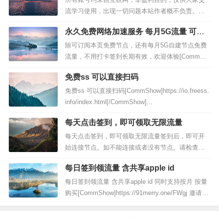
流学习使用，出现一切问题本站作者概不负责。本
站不提供任何收费服务，不推荐任何收费机场，谢
永久免费网络加速服务 每月5G流量 可做
谢大家的支持。资源存在一定时效性，本站不保证
备用
全部可用，请自行验证后使用。为了保护账号不被
除可订阅本页免费节点，还有每月5G自建节点免费
滥用，请在下方输入计...
流量，不用打卡签到长期有效，欢迎体验[CommSh
ow]bulink.xyz注册（要翻墙）除可订阅本页免费节
免费ss 可以直接扫码
点，还有每月5G自建节点免费流量，不用打卡签到
长期有效，欢迎体验新开bulink镜像站...
免费ss 可以直接扫码[CommShow]https://io.freess.
info/index.html[/CommShow]...
每天点击签到，即可领取无限流量
每天点击签到，即可领取无限流量签到后，即可开
始连接节点。如不能连接或者没有节点。请检查是
否签到无限流量享受20Mbps速率约等于2.5MB/s如
每日签到领流量 含共享apple id
需更高速率，可以前往升级套餐查看详情注册地
址：》》》前往《《《...
每日签到领流量 含共享apple id 同时支持按月 按量
购买[CommShow]https://91merry.one/FWgj 邀请
码：FWgj备用地址：thesixshadow.comhttps://githu
b.com/9...