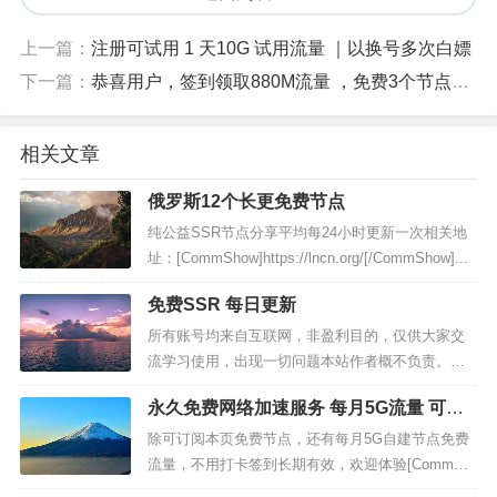
上一篇：
注册可试用 1 天10G 试用流量 ｜以换号多次白嫖
下一篇：
恭喜用户，签到领取880M流量 ，免费3个节点试用(有时不好使自测)
相关文章
俄罗斯12个长更免费节点
纯公益SSR节点分享平均每24小时更新一次相关地
址：[CommShow]https://lncn.org/[/CommShow]...
免费SSR 每日更新
所有账号均来自互联网，非盈利目的，仅供大家交
流学习使用，出现一切问题本站作者概不负责。本
站不提供任何收费服务，不推荐任何收费机场，谢
永久免费网络加速服务 每月5G流量 可做
谢大家的支持。资源存在一定时效性，本站不保证
备用
全部可用，请自行验证后使用。为了保护账号不被
除可订阅本页免费节点，还有每月5G自建节点免费
滥用，请在下方输入计...
流量，不用打卡签到长期有效，欢迎体验[CommSh
ow]bulink.xyz注册（要翻墙）除可订阅本页免费节