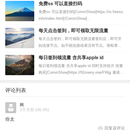
免费ss 可以直接扫码
点，还有每月5G自建节点免费流量，不用打卡签到
长期有效，欢迎体验新开bulink镜像站...
免费ss 可以直接扫码[CommShow]https://io.freess.
info/index.html[/CommShow]...
每天点击签到，即可领取无限流量
每天点击签到，即可领取无限流量签到后，即可开
始连接节点。如不能连接或者没有节点。请检查是
否签到无限流量享受20Mbps速率约等于2.5MB/s如
每日签到领流量 含共享apple id
需更高速率，可以前往升级套餐查看详情注册地
址：》》》前往《《《...
每日签到领流量 含共享apple id 同时支持按月 按量
购买[CommShow]https://91merry.one/FWgj 邀请
码：FWgj备用地址：thesixshadow.comhttps://githu
b.com/9...
评论列表
网
2个月前
(06-06)
你太
回复该评论